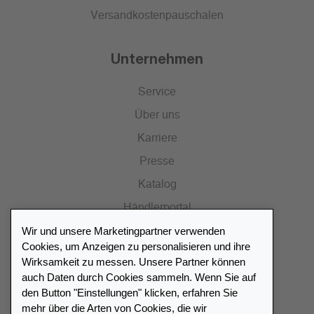
Versandkostenpauschalen
Unternehmen
Service
Über uns
Karriere
Presse
Katalog
Händlerportal
Wir und unsere Marketingpartner verwenden
Cookies, um Anzeigen zu personalisieren und ihre
Wirksamkeit zu messen. Unsere Partner können
auch Daten durch Cookies sammeln. Wenn Sie auf
Händlerverzeichnis
den Button "Einstellungen" klicken, erfahren Sie
mehr über die Arten von Cookies, die wir
Meinen Leuchtturm Händler finden