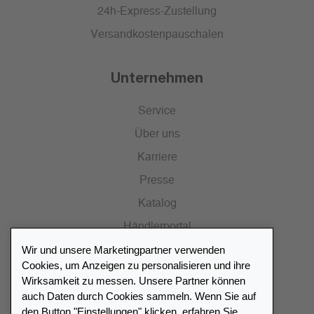
24h-Express-Zustellung
Versandkostenpauschalen
Unternehmen
Service
Über uns
Karriere
Presse
Katalog
Händlerportal
Wir und unsere Marketingpartner verwenden
Cookies, um Anzeigen zu personalisieren und ihre
Wirksamkeit zu messen. Unsere Partner können
auch Daten durch Cookies sammeln. Wenn Sie auf
Händlerverzeichnis
den Button "Einstellungen" klicken, erfahren Sie