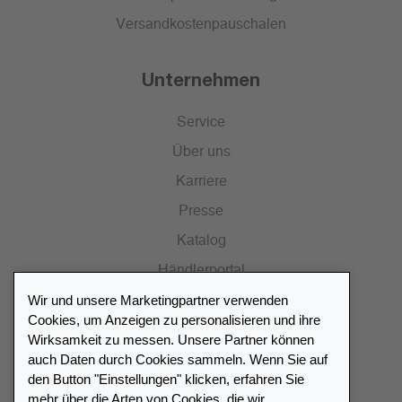
Versandkostenpauschalen
Unternehmen
Service
Über uns
Karriere
Presse
Katalog
Händlerportal
Wir und unsere Marketingpartner verwenden
Cookies, um Anzeigen zu personalisieren und ihre
Wirksamkeit zu messen. Unsere Partner können
auch Daten durch Cookies sammeln. Wenn Sie auf
Händlerverzeichnis
den Button "Einstellungen" klicken, erfahren Sie
mehr über die Arten von Cookies, die wir