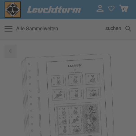
0
suchen
Alle Sammelwelten