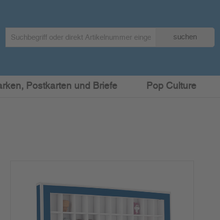
Search
suchen
term
:
arken, Postkarten und Briefe
Pop Culture