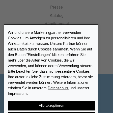
Presse
Katalog
Händlerportal
Wir und unsere Marketingpartner verwenden
Cookies, um Anzeigen zu personalisieren und ihre
Wirksamkeit zu messen. Unsere Partner können
auch Daten durch Cookies sammeln. Wenn Sie auf
Händlerverzeichnis
den Button "Einstellungen" klicken, erfahren Sie
mehr über die Arten von Cookies, die wir
Meinen Leuchtturm Händler finden
verwenden, und können deren Verwendung steuern.
Bitte beachten Sie, dass nicht-essentielle Cookies
Ihre ausdrückliche Zustimmung erfordern, bevor sie
verwendet werden können. Weitere Informationen
Deutschland
erhalten Sie in unserem
Datenschutz
und unserer
Impressum
.
Cookie-Einstellungen
Impressum
Datenschutz
Barrierefreiheit
Sitemap
AGB
Kontakt
Alle akzeptieren
Widerrufsbelehrung
Vertrag widerrufen