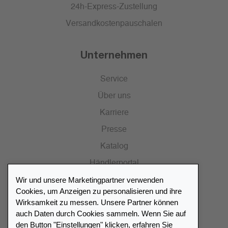
24h-Express-Zustellung
Versandkostenpauschalen
Unternehmen
Service
Über uns
Karriere
Presse
Katalog
Händlerportal
Wir und unsere Marketingpartner verwenden
Cookies, um Anzeigen zu personalisieren und ihre
Wirksamkeit zu messen. Unsere Partner können
auch Daten durch Cookies sammeln. Wenn Sie auf
Händlerverzeichnis
den Button "Einstellungen" klicken, erfahren Sie