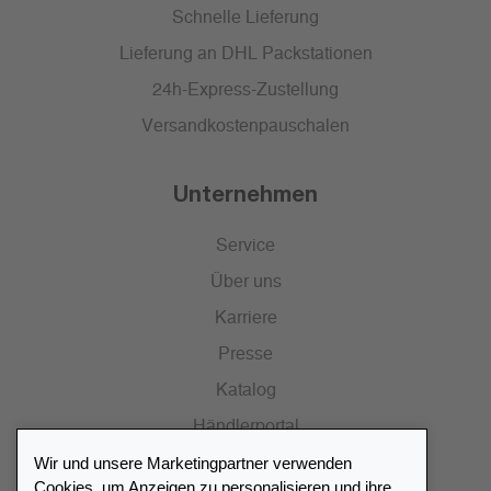
Schnelle Lieferung
Lieferung an DHL Packstationen
24h-Express-Zustellung
Versandkostenpauschalen
Unternehmen
Service
Über uns
Karriere
Presse
Katalog
Händlerportal
Wir und unsere Marketingpartner verwenden
Cookies, um Anzeigen zu personalisieren und ihre