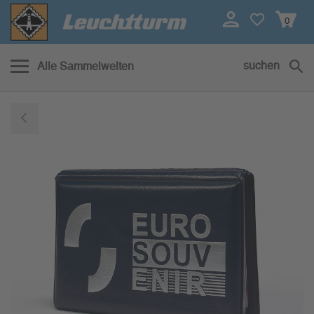
0
suchen
Alle Sammelwelten