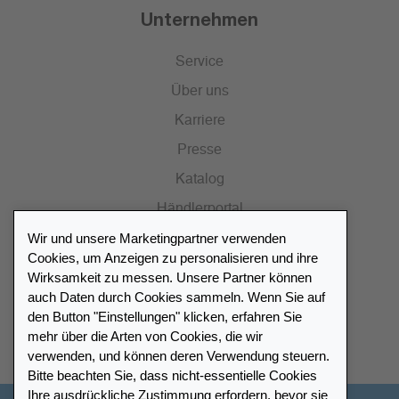
Unternehmen
Service
Über uns
Karriere
Presse
Katalog
Händlerportal
Wir und unsere Marketingpartner verwenden
Cookies, um Anzeigen zu personalisieren und ihre
Wirksamkeit zu messen. Unsere Partner können
auch Daten durch Cookies sammeln. Wenn Sie auf
Händlerverzeichnis
den Button "Einstellungen" klicken, erfahren Sie
mehr über die Arten von Cookies, die wir
Meinen Leuchtturm Händler finden
verwenden, und können deren Verwendung steuern.
Bitte beachten Sie, dass nicht-essentielle Cookies
Ihre ausdrückliche Zustimmung erfordern, bevor sie