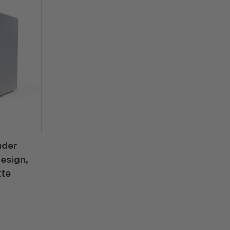
nder
Design,
tte