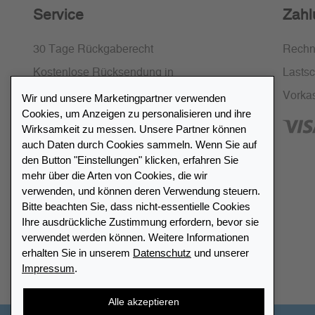
Service
Zahl
30 Tage Rückgaberecht
Rech
Kostenlose Rücksendung in
Lastsch
Deutschland und Österreich
Vorka
Wir und unsere Marketingpartner verwenden
Cookies, um Anzeigen zu personalisieren und ihre
SSL-Verschlüsselung
Wirksamkeit zu messen. Unsere Partner können
FAQ
auch Daten durch Cookies sammeln. Wenn Sie auf
den Button "Einstellungen" klicken, erfahren Sie
mehr über die Arten von Cookies, die wir
verwenden, und können deren Verwendung steuern.
Bitte beachten Sie, dass nicht-essentielle Cookies
Ihre ausdrückliche Zustimmung erfordern, bevor sie
Händlerverzeichnis
verwendet werden können. Weitere Informationen
erhalten Sie in unserem
Datenschutz
und unserer
Impressum
.
Meinen Leuchtturm Händler finden
Alle akzeptieren