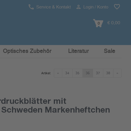
Service & Kontakt
Login / Konto
€ 0,00
0
Optisches Zubehör
Literatur
Sale
«
34
35
36
37
38
»
Artikel:
druckblätter mit
 Schweden Markenheftchen