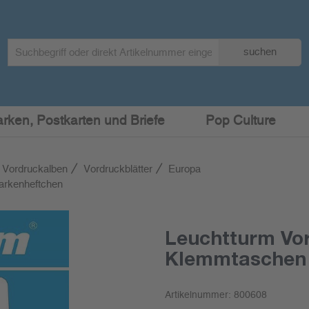
Search
suchen
term
:
arken, Postkarten und Briefe
Pop Culture
 Vordruckalben
Vordruckblätter
Europa
arkenheftchen
Leuchtturm Vor
Klemmtaschen
Artikelnummer:
800608