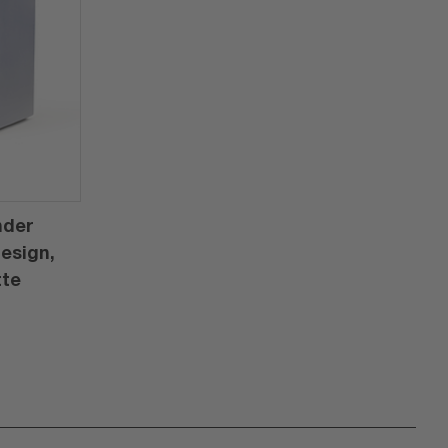
nder
Design,
tte