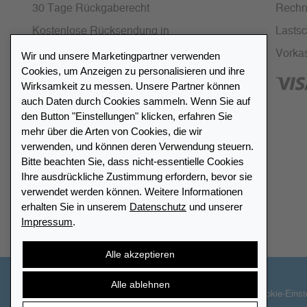
30 Tage Rückgaberecht
Rech
Kostenlose Rücksendung in
Lastsch
Deutschland und Österreich
Vorka
Wir und unsere Marketingpartner verwenden
Cookies, um Anzeigen zu personalisieren und ihre
SSL-Verschlüsselung
Wirksamkeit zu messen. Unsere Partner können
FAQ
auch Daten durch Cookies sammeln. Wenn Sie auf
den Button "Einstellungen" klicken, erfahren Sie
mehr über die Arten von Cookies, die wir
verwenden, und können deren Verwendung steuern.
Bitte beachten Sie, dass nicht-essentielle Cookies
Ihre ausdrückliche Zustimmung erfordern, bevor sie
Händlerverzeichnis
verwendet werden können. Weitere Informationen
erhalten Sie in unserem
Datenschutz
und unserer
Impressum
.
Meinen Leuchtturm Händler finden
Alle akzeptieren
Alle ablehnen
© 2026 LEUCHTTURM. Alle Rechte vorbehalten.
Cookie-Einst