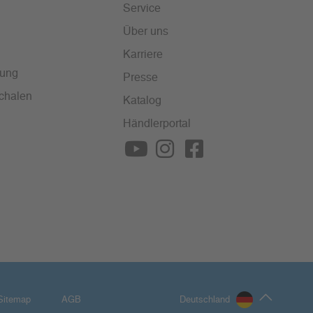
Service
Über uns
Karriere
lung
Presse
chalen
Katalog
Händlerportal
Sitemap
AGB
Deutschland