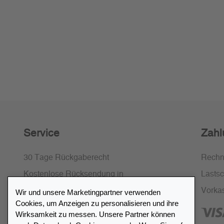
Service
Zahl
30 Tage Rückgaberecht
Rech
Kostenlose Rücksendung in
Lastsch
Deutschland und Österreich
Vorka
Wir und unsere Marketingpartner verwenden
Cookies, um Anzeigen zu personalisieren und ihre
SSL-Verschlüsselung
Wirksamkeit zu messen. Unsere Partner können
FAQ