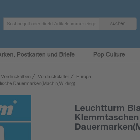
Search
suchen
term
:
arken, Postkarten und Briefe
Pop Culture
 Vordruckalben
Vordruckblätter
Europa
lische Dauermarken(Machin,Wilding)
Leuchtturm Bla
Klemmtaschen 
Dauermarken(M