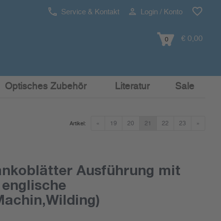
Service & Kontakt
Login / Konto
€ 0,00
0
Optisches Zubehör
Literatur
Sale
«
19
20
21
22
23
»
Artikel:
nkoblätter Ausführung mit
englische
achin,Wilding)