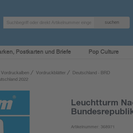
Search
suchen
term
:
arken, Postkarten und Briefe
Pop Culture
 Vordruckalben
Vordruckblätter
Deutschland - BRD
utschland 2022
Leuchtturm Na
Bundesrepubli
Artikelnummer:
368971