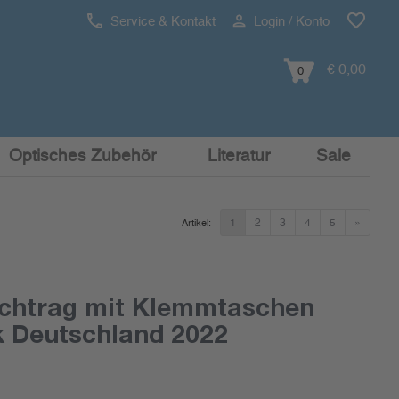
Service & Kontakt
Login / Konto
€ 0,00
0
Optisches Zubehör
Literatur
Sale
1
2
3
4
5
»
Artikel:
chtrag mit Klemmtaschen
k Deutschland 2022