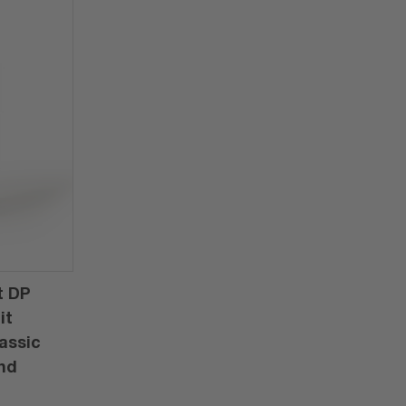
t DP
it
assic
nd