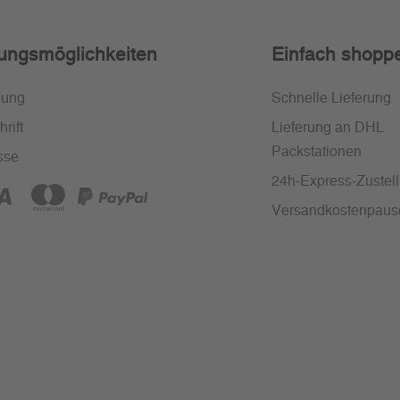
ungsmöglichkeiten
Einfach shopp
nung
Schnelle Lieferung
rift
Lieferung an DHL
Packstationen
sse
24h-Express-Zustel
Versandkostenpaus