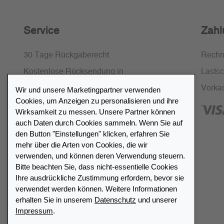
Service
Zahl
30 Tage Rückgaberecht
Rech
Kostenlose Rücksendung in
Lastsch
Deutschland und Österreich
Vorka
Wir und unsere Marketingpartner verwenden
Cookies, um Anzeigen zu personalisieren und ihre
SSL-Verschlüsselung
Wirksamkeit zu messen. Unsere Partner können
FAQ
auch Daten durch Cookies sammeln. Wenn Sie auf
den Button "Einstellungen" klicken, erfahren Sie
mehr über die Arten von Cookies, die wir
verwenden, und können deren Verwendung steuern.
Bitte beachten Sie, dass nicht-essentielle Cookies
Ihre ausdrückliche Zustimmung erfordern, bevor sie
Händlerverzeichnis
verwendet werden können. Weitere Informationen
erhalten Sie in unserem
Datenschutz
und unserer
Impressum
.
Meinen Leuchtturm Händler finden