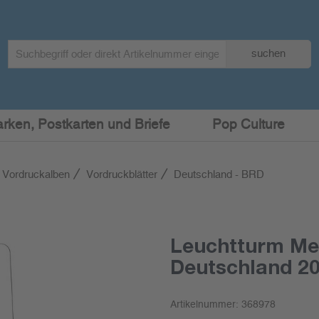
Search
suchen
term
:
arken, Postkarten und Briefe
Pop Culture
 Vordruckalben
Vordruckblätter
Deutschland - BRD
Leuchtturm Me
Deutschland 2
Artikelnummer:
368978