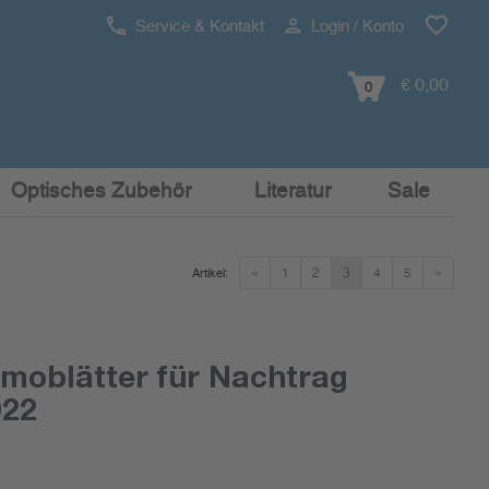
Service & Kontakt
Login / Konto
€ 0,00
0
Optisches Zubehör
Literatur
Sale
«
1
2
3
4
5
»
Artikel:
moblätter für Nachtrag
022