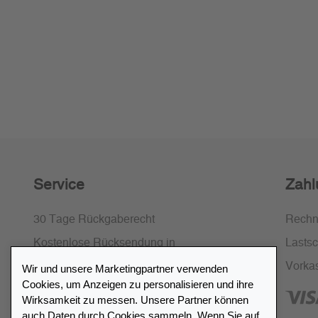
Service
Zahl
30 Tage Rückgaberecht
Rech
Kostenlose Rücksendung in
Lastsch
Deutschland und Österreich
Vorka
Wir und unsere Marketingpartner verwenden
Cookies, um Anzeigen zu personalisieren und ihre
SSL-Verschlüsselung
Wirksamkeit zu messen. Unsere Partner können
FAQ
auch Daten durch Cookies sammeln. Wenn Sie auf