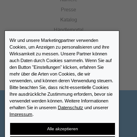
Presse
Katalog
Händlerportal
Wir und unsere Marketingpartner verwenden
Cookies, um Anzeigen zu personalisieren und ihre
Wirksamkeit zu messen. Unsere Partner können
auch Daten durch Cookies sammeln. Wenn Sie auf
Händlerverzeichnis
den Button "Einstellungen" klicken, erfahren Sie
mehr über die Arten von Cookies, die wir
Meinen Leuchtturm Händler finden
verwenden, und können deren Verwendung steuern.
Bitte beachten Sie, dass nicht-essentielle Cookies
Ihre ausdrückliche Zustimmung erfordern, bevor sie
verwendet werden können. Weitere Informationen
Deutschland
erhalten Sie in unserem
Datenschutz
und unserer
Impressum
.
Cookie-Einstellungen
Impressum
Datenschutz
Barrierefreiheit
Sitemap
AGB
Kontakt
Alle akzeptieren