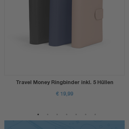
Travel Money Ringbinder inkl. 5 Hüllen
€
19,99
1
2
3
4
5
6
7