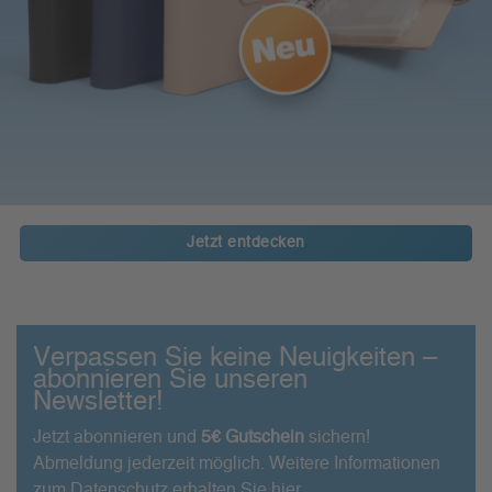
Jetzt entdecken
Verpassen Sie keine Neuigkeiten –
abonnieren Sie unseren
Newsletter!
Jetzt abonnieren und
5€ Gutschein
sichern!
Abmeldung jederzeit möglich. Weitere Informationen
zum Datenschutz erhalten Sie
hier
.