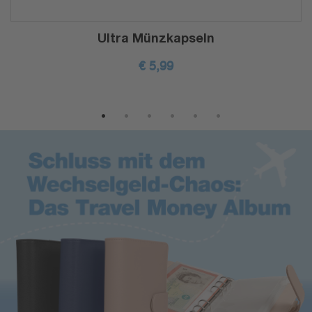
Ultra Münzkapseln
€
5,99
1
2
3
4
5
6