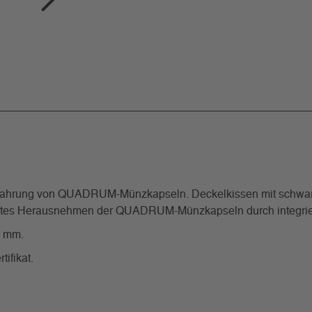
hrung von QUADRUM-Münzkapseln. Deckelkissen mit schwarzem 
ichtes Herausnehmen der QUADRUM-Münzkapseln durch integri
5 mm.
ifikat.