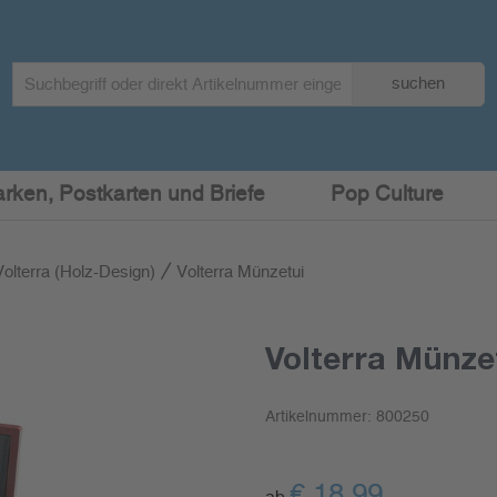
Search
suchen
term
:
arken, Postkarten und Briefe
Pop Culture
Volterra (Holz-Design)
Volterra Münzetui
Volterra Münze
Artikelnummer:
800250
€
18,99