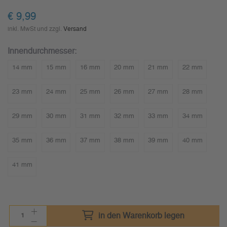
€
9,99
inkl. MwSt und zzgl.
Versand
Innendurchmesser:
14 mm
15 mm
16 mm
20 mm
21 mm
22 mm
23 mm
24 mm
25 mm
26 mm
27 mm
28 mm
29 mm
30 mm
31 mm
32 mm
33 mm
34 mm
35 mm
36 mm
37 mm
38 mm
39 mm
40 mm
41 mm
in den Warenkorb legen