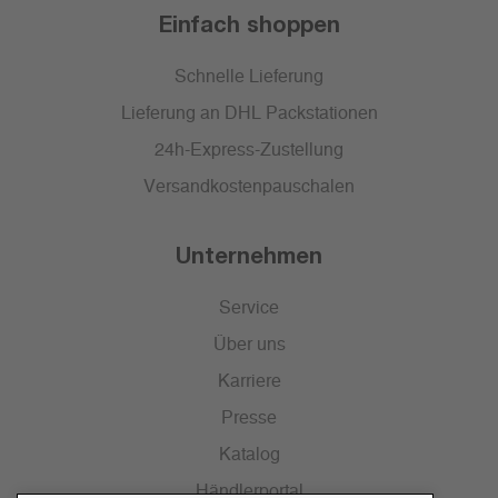
Einfach shoppen
Schnelle Lieferung
Lieferung an DHL Packstationen
24h-Express-Zustellung
Versandkostenpauschalen
Unternehmen
Service
Über uns
Karriere
Presse
Katalog
Händlerportal