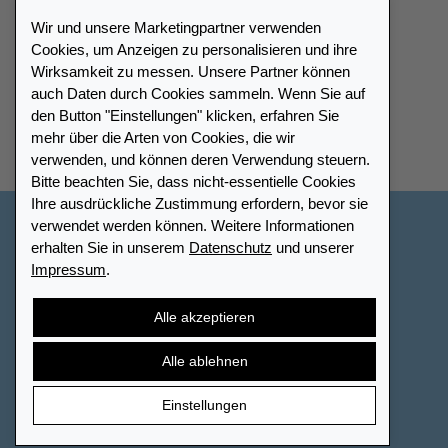
Wir und unsere Marketingpartner verwenden
Cookies, um Anzeigen zu personalisieren und ihre
Wirksamkeit zu messen. Unsere Partner können
auch Daten durch Cookies sammeln. Wenn Sie auf
Händlerverzeichnis
den Button "Einstellungen" klicken, erfahren Sie
mehr über die Arten von Cookies, die wir
Meinen Leuchtturm Händler finden
verwenden, und können deren Verwendung steuern.
Bitte beachten Sie, dass nicht-essentielle Cookies
Ihre ausdrückliche Zustimmung erfordern, bevor sie
verwendet werden können. Weitere Informationen
Deutschland
erhalten Sie in unserem
Datenschutz
und unserer
Impressum
.
Cookie-Einstellungen
Impressum
Datenschutz
Barrierefreiheit
Sitemap
AGB
Kontakt
Alle akzeptieren
Widerrufsbelehrung
Vertrag widerrufen
Alle ablehnen
Einstellungen
© 2026 LEUCHTTURM. Alle Rechte vorbehalten.