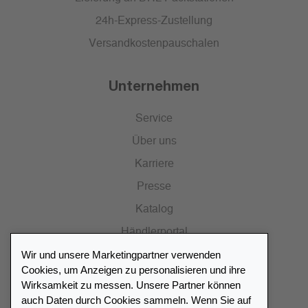
24h-Express-Zustellung
Versandkostenpauschalen
Unternehmen
Service
Über uns
Karriere
Presse
Katalog
Händlerportal
Wir und unsere Marketingpartner verwenden
Cookies, um Anzeigen zu personalisieren und ihre
Wirksamkeit zu messen. Unsere Partner können
auch Daten durch Cookies sammeln. Wenn Sie auf
Händlerverzeichnis