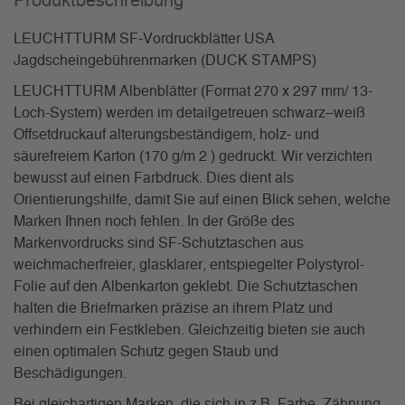
Produkt­beschreibung
LEUCHTTURM SF-Vordruckblätter USA
Jagdscheingebührenmarken (DUCK STAMPS)
LEUCHTTURM Albenblätter (Format 270 x 297 mm/ 13-
Loch-System) werden im detailgetreuen schwarz–weiß
Offsetdruckauf alterungsbeständigem, holz- und
säurefreiem Karton (170 g/m 2 ) gedruckt. Wir verzichten
bewusst auf einen Farbdruck. Dies dient als
Orientierungshilfe, damit Sie auf einen Blick sehen, welche
Marken Ihnen noch fehlen. In der Größe des
Markenvordrucks sind SF-Schutztaschen aus
weichmacherfreier, glasklarer, entspiegelter Polystyrol-
Folie auf den Albenkarton geklebt. Die Schutztaschen
halten die Briefmarken präzise an ihrem Platz und
verhindern ein Festkleben. Gleichzeitig bieten sie auch
einen optimalen Schutz gegen Staub und
Beschädigungen.
Bei gleichartigen Marken, die sich in z.B. Farbe, Zähnung