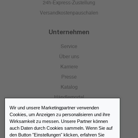
24h-Express-Zustellung
Versandkostenpauschalen
Unternehmen
Service
Über uns
Karriere
Presse
Katalog
Händlerportal
Wir und unsere Marketingpartner verwenden
Cookies, um Anzeigen zu personalisieren und ihre
Wirksamkeit zu messen. Unsere Partner können
auch Daten durch Cookies sammeln. Wenn Sie auf
Händlerverzeichnis
den Button "Einstellungen" klicken, erfahren Sie