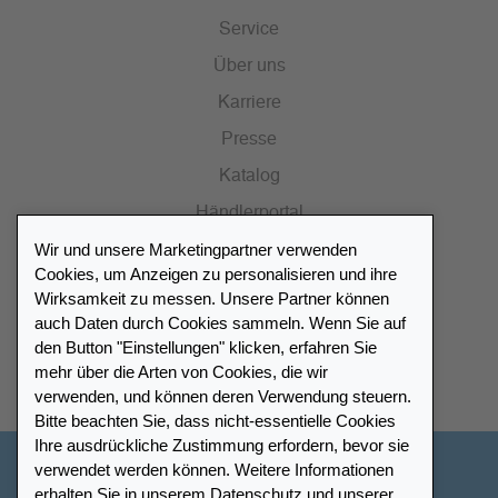
Service
Über uns
Karriere
Presse
Katalog
Händlerportal
Wir und unsere Marketingpartner verwenden
Cookies, um Anzeigen zu personalisieren und ihre
Wirksamkeit zu messen. Unsere Partner können
auch Daten durch Cookies sammeln. Wenn Sie auf
Händlerverzeichnis
den Button "Einstellungen" klicken, erfahren Sie
mehr über die Arten von Cookies, die wir
Meinen Leuchtturm Händler finden
verwenden, und können deren Verwendung steuern.
Bitte beachten Sie, dass nicht-essentielle Cookies
Ihre ausdrückliche Zustimmung erfordern, bevor sie
verwendet werden können. Weitere Informationen
Deutschland
erhalten Sie in unserem
Datenschutz
und unserer