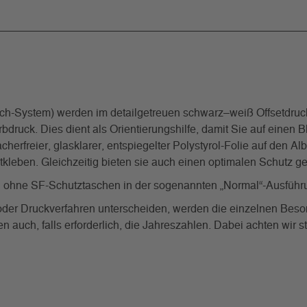
System) werden im detailgetreuen schwarz–weiß Offsetdrucka
rbdruck. Dies dient als Orientierungshilfe, damit Sie auf einen
freier, glasklarer, entspiegelter Polystyrol-Folie auf den Al
stkleben. Gleichzeitig bieten sie auch einen optimalen Schutz
hne SF-Schutztaschen in der sogenannten „Normal“-Ausführ
g oder Druckverfahren unterscheiden, werden die einzelnen Beso
auch, falls erforderlich, die Jahreszahlen. Dabei achten wir s