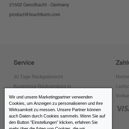
21502 Geesthacht - Germany
product@leuchtturm.com
Service
Zahl
30 Tage Rückgaberecht
Rech
Kostenlose Rücksendung in
Lastsch
Deutschland und Österreich
Vorka
Wir und unsere Marketingpartner verwenden
Cookies, um Anzeigen zu personalisieren und ihre
SSL-Verschlüsselung
Wirksamkeit zu messen. Unsere Partner können
FAQ
auch Daten durch Cookies sammeln. Wenn Sie auf
den Button "Einstellungen" klicken, erfahren Sie
mehr über die Arten von Cookies, die wir