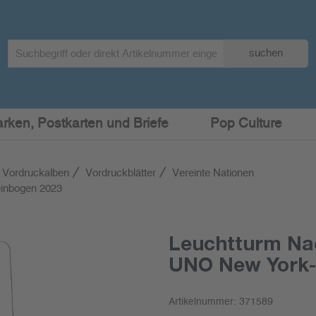
Search
suchen
term
:
arken, Postkarten und Briefe
Pop Culture
 Vordruckalben
Vordruckblätter
Vereinte Nationen
inbogen 2023
Leuchtturm Na
UNO New York-
Artikelnummer:
371589