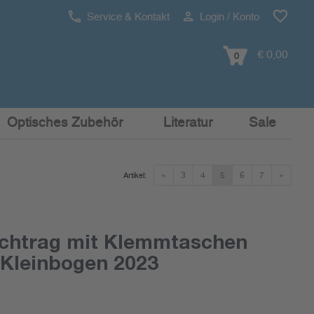
Service & Kontakt
Login / Konto
€ 0,00
0
Optisches Zubehör
Literatur
Sale
«
3
4
5
6
7
»
Artikel:
chtrag mit Klemmtaschen
Kleinbogen 2023