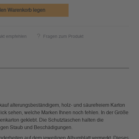
den Warenkorb legen
ukt empfehlen
Fragen zum Produkt
uf alterungsbeständigem, holz- und säurefreiem Karton
 Blick sehen, welche Marken Ihnen noch fehlen. In der Größe
benkarton geklebt. Die Schutztaschen halten die
 gegen Staub und Beschädigungen.
nderheiten auf dem jeweiligen Albumblatt vermerkt. Dieses