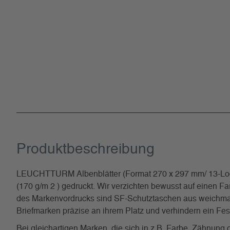
Produkt­beschreibung
LEUCHTTURM Albenblätter (Format 270 x 297 mm/ 13-Loch-
(170 g/m 2 ) gedruckt. Wir verzichten bewusst auf einen Fa
des Markenvordrucks sind SF-Schutztaschen aus weichmacher
Briefmarken präzise an ihrem Platz und verhindern ein Fe
Bei gleichartigen Marken, die sich in z.B. Farbe, Zähnun