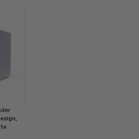
nder
Design,
tte