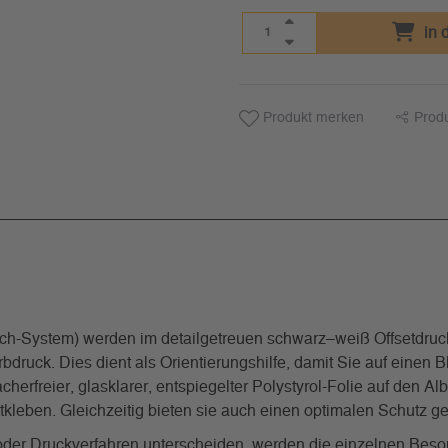
in 
Produkt merken
Prod
System) werden im detailgetreuen schwarz–weiß Offsetdrucka
rbdruck. Dies dient als Orientierungshilfe, damit Sie auf einen
freier, glasklarer, entspiegelter Polystyrol-Folie auf den Al
stkleben. Gleichzeitig bieten sie auch einen optimalen Schutz
g oder Druckverfahren unterscheiden, werden die einzelnen Beso