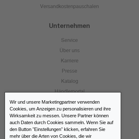
Versandkostenpauschalen
Unternehmen
Service
Über uns
Karriere
Presse
Katalog
Händlerportal
Wir und unsere Marketingpartner verwenden
Cookies, um Anzeigen zu personalisieren und ihre
Wirksamkeit zu messen. Unsere Partner können
auch Daten durch Cookies sammeln. Wenn Sie auf
Händlerverzeichnis
den Button "Einstellungen" klicken, erfahren Sie
mehr über die Arten von Cookies, die wir
Meinen Leuchtturm Händler finden