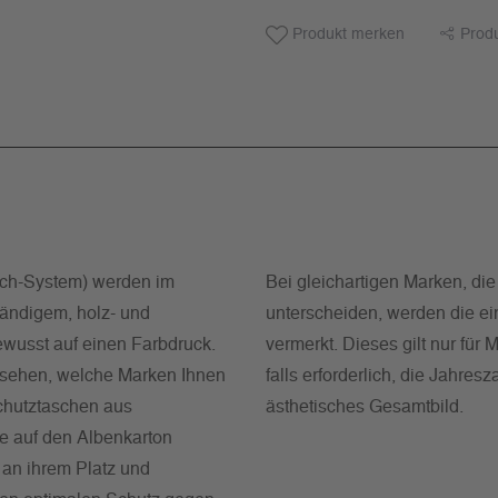
Produkt merken
Prod
ch-System) werden im
Bei gleichartigen Marken, di
tändigem, holz- und
unterscheiden, werden die ei
bewusst auf einen Farbdruck.
vermerkt. Dieses gilt nur f
ck sehen, welche Marken Ihnen
falls erforderlich, die Jahre
chutztaschen aus
ästhetisches Gesamtbild.
ie auf den Albenkarton
 an ihrem Platz und