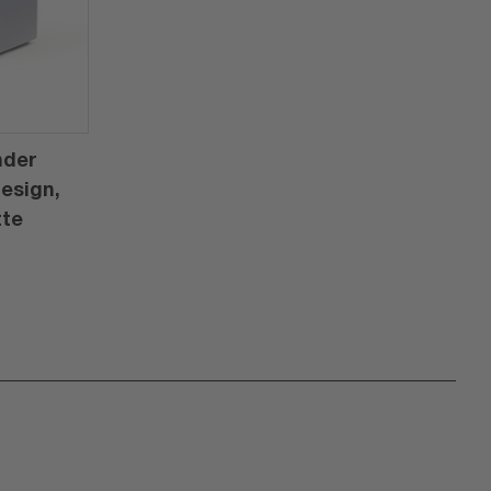
nder
Design,
tte