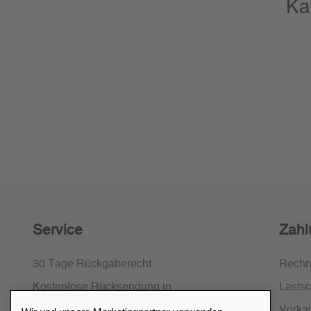
Ka
Service
Zahl
30 Tage Rückgaberecht
Rech
Kostenlose Rücksendung in
Lastsch
Deutschland und Österreich
Vorka