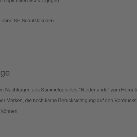
inen optimalen Schutz gegen
 ohne SF-Schutztaschen.
äge
lbum-Nachträgen des Sammelgebietes "Niederlande" zum Herunt
ber Marken, die noch keine Berücksichtigung auf den Vordruckse
n können.