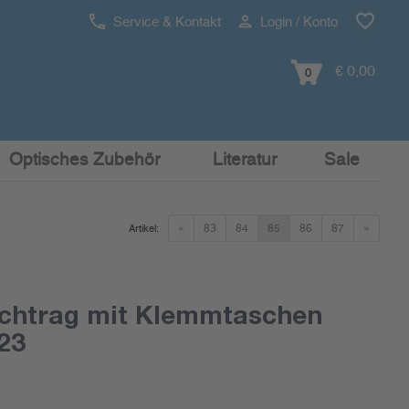
Service & Kontakt
Login / Konto
€ 0,00
0
Optisches Zubehör
Literatur
Sale
«
83
84
85
86
87
»
Artikel:
chtrag mit Klemmtaschen
23