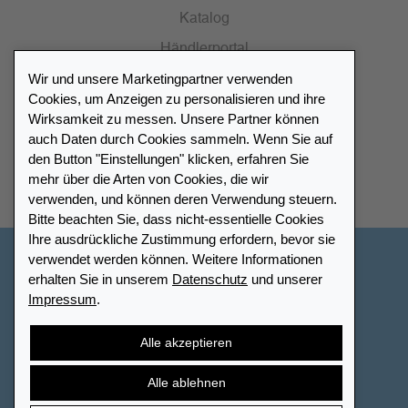
Katalog
Händlerportal
Wir und unsere Marketingpartner verwenden
Cookies, um Anzeigen zu personalisieren und ihre
Wirksamkeit zu messen. Unsere Partner können
auch Daten durch Cookies sammeln. Wenn Sie auf
Händlerverzeichnis
den Button "Einstellungen" klicken, erfahren Sie
mehr über die Arten von Cookies, die wir
Meinen Leuchtturm Händler finden
verwenden, und können deren Verwendung steuern.
Bitte beachten Sie, dass nicht-essentielle Cookies
Ihre ausdrückliche Zustimmung erfordern, bevor sie
verwendet werden können. Weitere Informationen
Deutschland
erhalten Sie in unserem
Datenschutz
und unserer
Impressum
.
Cookie-Einstellungen
Impressum
Datenschutz
Barrierefreiheit
Sitemap
AGB
Kontakt
Alle akzeptieren
Widerrufsbelehrung
Vertrag widerrufen
Alle ablehnen