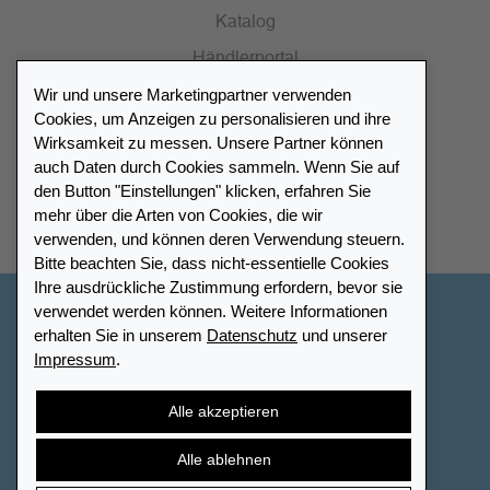
Katalog
Händlerportal
Wir und unsere Marketingpartner verwenden
Cookies, um Anzeigen zu personalisieren und ihre
Wirksamkeit zu messen. Unsere Partner können
auch Daten durch Cookies sammeln. Wenn Sie auf
Händlerverzeichnis
den Button "Einstellungen" klicken, erfahren Sie
mehr über die Arten von Cookies, die wir
Meinen Leuchtturm Händler finden
verwenden, und können deren Verwendung steuern.
Bitte beachten Sie, dass nicht-essentielle Cookies
Ihre ausdrückliche Zustimmung erfordern, bevor sie
verwendet werden können. Weitere Informationen
Deutschland
erhalten Sie in unserem
Datenschutz
und unserer
Impressum
.
Cookie-Einstellungen
Impressum
Datenschutz
Barrierefreiheit
Sitemap
AGB
Kontakt
Alle akzeptieren
Widerrufsbelehrung
Vertrag widerrufen
Alle ablehnen