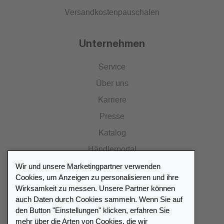
Versandkostenpauschalen
Unternehmen
Service
Über uns
Karriere
Presse
Katalog
Händlerportal
Wir und unsere Marketingpartner verwenden
Cookies, um Anzeigen zu personalisieren und ihre
Wirksamkeit zu messen. Unsere Partner können
auch Daten durch Cookies sammeln. Wenn Sie auf
Händlerverzeichnis
den Button "Einstellungen" klicken, erfahren Sie
mehr über die Arten von Cookies, die wir