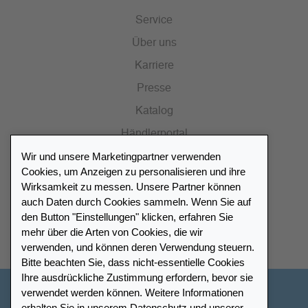
Service
Über uns
Karriere
Presse
Katalog
Händlerportal
Wir und unsere Marketingpartner verwenden
Cookies, um Anzeigen zu personalisieren und ihre
Wirksamkeit zu messen. Unsere Partner können
auch Daten durch Cookies sammeln. Wenn Sie auf
Händlerverzeichnis
den Button "Einstellungen" klicken, erfahren Sie
mehr über die Arten von Cookies, die wir
Meinen Leuchtturm Händler finden
verwenden, und können deren Verwendung steuern.
Bitte beachten Sie, dass nicht-essentielle Cookies
Ihre ausdrückliche Zustimmung erfordern, bevor sie
verwendet werden können. Weitere Informationen
Deutschland
erhalten Sie in unserem
Datenschutz
und unserer