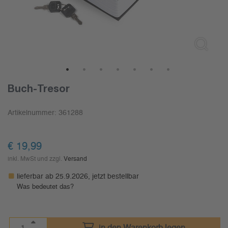
1
2
3
4
5
6
7
Buch-Tresor
Artikelnummer:
361288
€
19,99
inkl. MwSt und zzgl.
Versand
lieferbar ab 25.9.2026, jetzt bestellbar
Was bedeutet das?