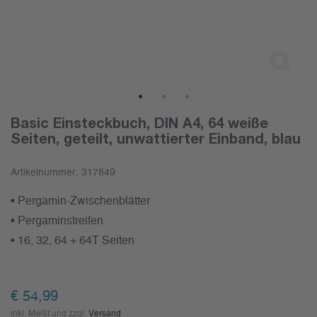
1
2
3
Basic Einsteckbuch, DIN A4, 64 weiße
Seiten, geteilt, unwattierter Einband, blau
Artikelnummer:
317849
• Pergamin-Zwischenblätter
• Pergaminstreifen
• 16, 32, 64 + 64T Seiten
€
54,99
inkl. MwSt und zzgl.
Versand