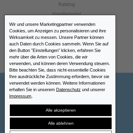
Katalog
Händlerportal
Wir und unsere Marketingpartner verwenden
Cookies, um Anzeigen zu personalisieren und ihre
Wirksamkeit zu messen. Unsere Partner können
auch Daten durch Cookies sammeln. Wenn Sie auf
Händlerverzeichnis
den Button "Einstellungen" klicken, erfahren Sie
mehr über die Arten von Cookies, die wir
Meinen Leuchtturm Händler finden
verwenden, und können deren Verwendung steuern.
Bitte beachten Sie, dass nicht-essentielle Cookies
Ihre ausdrückliche Zustimmung erfordern, bevor sie
verwendet werden können. Weitere Informationen
Deutschland
erhalten Sie in unserem
Datenschutz
und unserer
Impressum
.
Cookie-Einstellungen
Impressum
Datenschutz
Barrierefreiheit
Sitemap
AGB
Kontakt
Alle akzeptieren
Widerrufsbelehrung
Vertrag widerrufen
Alle ablehnen