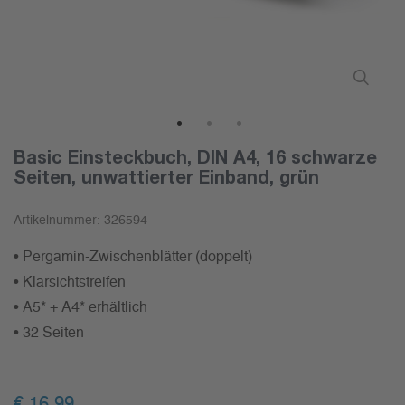
1
2
3
Basic Einsteckbuch, DIN A4, 16 schwarze
Seiten, unwattierter Einband, grün
Artikelnummer:
326594
• Pergamin-Zwischenblätter (doppelt)
• Klarsichtstreifen
• A5* + A4* erhältlich
• 32 Seiten
€ 16,99