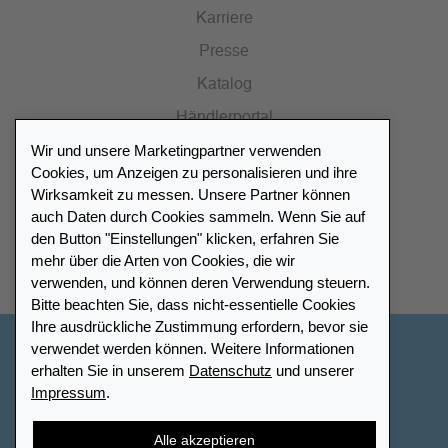
Karriere
Presse
Katalog
Händlerportal
Wir und unsere Marketingpartner verwenden
Cookies, um Anzeigen zu personalisieren und ihre
Wirksamkeit zu messen. Unsere Partner können
auch Daten durch Cookies sammeln. Wenn Sie auf
Händlerverzeichnis
den Button "Einstellungen" klicken, erfahren Sie
mehr über die Arten von Cookies, die wir
Meinen Leuchtturm Händler finden
verwenden, und können deren Verwendung steuern.
Bitte beachten Sie, dass nicht-essentielle Cookies
Ihre ausdrückliche Zustimmung erfordern, bevor sie
verwendet werden können. Weitere Informationen
Deutschland
erhalten Sie in unserem
Datenschutz
und unserer
Impressum
.
Cookie-Einstellungen
Impressum
Datenschutz
Barrierefreiheit
Sitemap
AGB
Kontakt
Alle akzeptieren