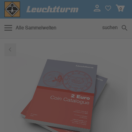
0
suchen
Alle Sammelwelten