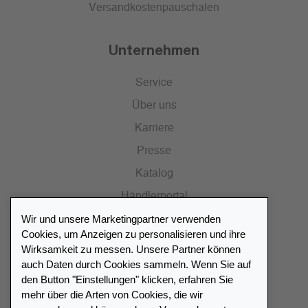
Versandkostenpauschalen
Unternehmen
Service
Über uns
Karriere
Presse
Katalog
Händlerportal
Wir und unsere Marketingpartner verwenden
Cookies, um Anzeigen zu personalisieren und ihre
Wirksamkeit zu messen. Unsere Partner können
auch Daten durch Cookies sammeln. Wenn Sie auf
Händlerverzeichnis
den Button "Einstellungen" klicken, erfahren Sie
mehr über die Arten von Cookies, die wir
Meinen Leuchtturm Händler finden