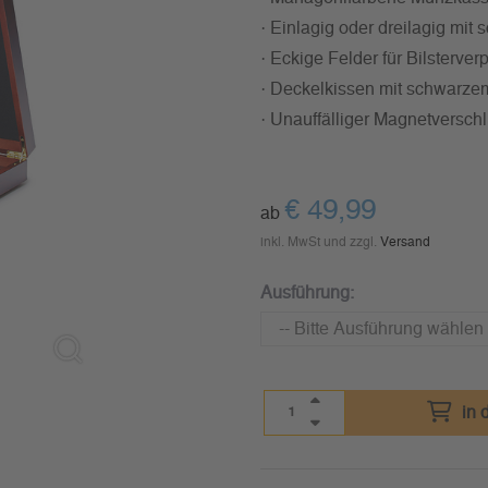
· Einlagig oder dreilagig mit 
· Eckige Felder für Bilsterv
· Deckelkissen mit schwarzem
· Unauffälliger Magnetversch
€
49,99
ab
inkl. MwSt und zzgl.
Versand
Ausführung:
in 