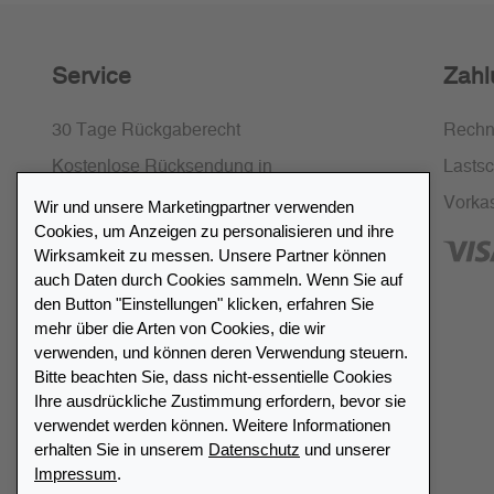
Service
Zahl
30 Tage Rückgaberecht
Rech
Kostenlose Rücksendung in
Lastsch
Deutschland und Österreich
Vorka
Wir und unsere Marketingpartner verwenden
Cookies, um Anzeigen zu personalisieren und ihre
SSL-Verschlüsselung
Wirksamkeit zu messen. Unsere Partner können
FAQ
auch Daten durch Cookies sammeln. Wenn Sie auf
den Button "Einstellungen" klicken, erfahren Sie
mehr über die Arten von Cookies, die wir
verwenden, und können deren Verwendung steuern.
Bitte beachten Sie, dass nicht-essentielle Cookies
Ihre ausdrückliche Zustimmung erfordern, bevor sie
Händlerverzeichnis
verwendet werden können. Weitere Informationen
erhalten Sie in unserem
Datenschutz
und unserer
Impressum
.
Meinen Leuchtturm Händler finden