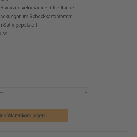
schwarzer, velourartiger Oberfläche
erpackungen im Scheckkartenformat
 Satin gepolstert
luss
den Warenkorb legen