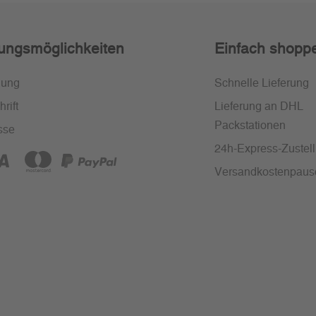
ungsmöglichkeiten
Einfach shopp
nung
Schnelle Lieferung
rift
Lieferung an DHL
Packstationen
sse
24h-Express-Zustel
Versandkostenpaus