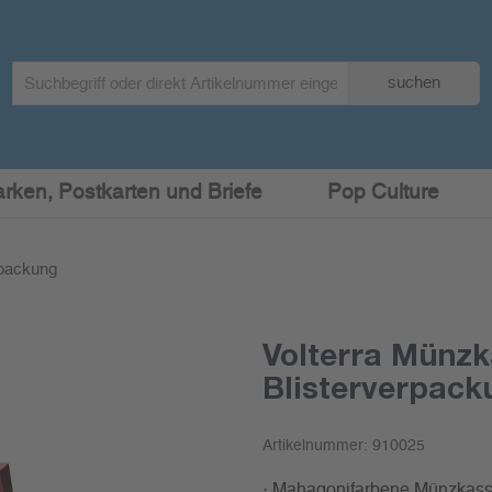
Search
suchen
term
:
arken, Postkarten und Briefe
Pop Culture
rpackung
Volterra Münzk
Blisterverpack
Artikelnummer:
910025
· Mahagonifarbene Münzkass