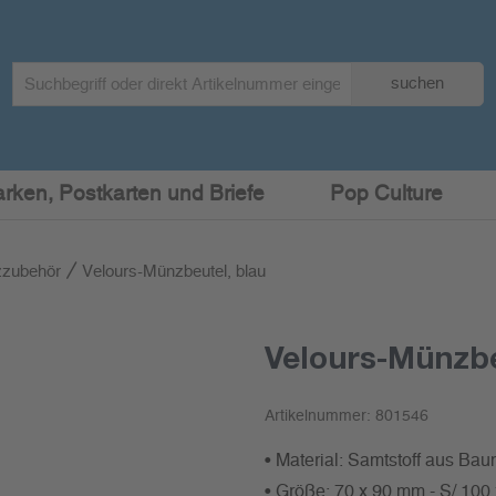
Search
suchen
term
:
arken, Postkarten und Briefe
Pop Culture
zzubehör
Velours-Münzbeutel, blau
Velours-Münzbe
Artikelnummer:
801546
• Material: Samtstoff aus Bau
• Größe: 70 x 90 mm - S/ 100