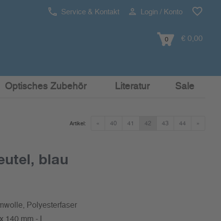
Service & Kontakt
Login / Konto
€ 0,00
0
Optisches Zubehör
Literatur
Sale
«
40
41
42
43
44
»
Artikel:
utel, blau
mwolle, Polyesterfaser
 x 140 mm - L