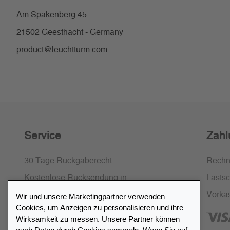
Am Spakenberg 45
21502 Geesthacht - Germany
product@leuchtturm.com
Service
Zahl
30 Tage Rückgaberecht
Rech
Kostenlose Rücksendung in
Lastsch
Deutschland und Österreich
Vorka
Wir und unsere Marketingpartner verwenden
Cookies, um Anzeigen zu personalisieren und ihre
SSL-Verschlüsselung
Wirksamkeit zu messen. Unsere Partner können
FAQ