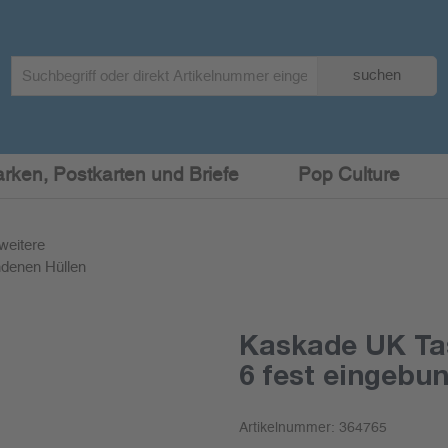
Search
suchen
term
:
arken, Postkarten und Briefe
Pop Culture
weitere
ndenen Hüllen
Kaskade UK Ta
6 fest eingebu
Artikelnummer:
364765