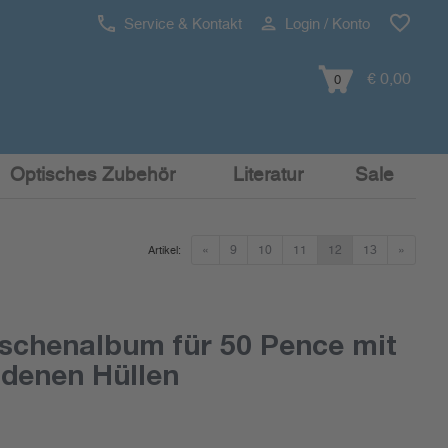
Service & Kontakt
Login / Konto
€ 0,00
0
Optisches Zubehör
Literatur
Sale
«
9
10
11
12
13
»
Artikel:
schenalbum für 50 Pence mit
ndenen Hüllen