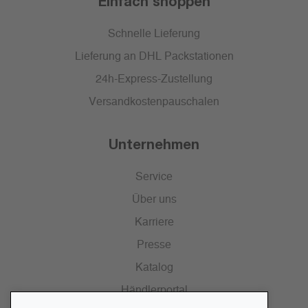
Einfach shoppen
Schnelle Lieferung
Lieferung an DHL Packstationen
24h-Express-Zustellung
Versandkostenpauschalen
Unternehmen
Service
Über uns
Karriere
Presse
Katalog
Händlerportal