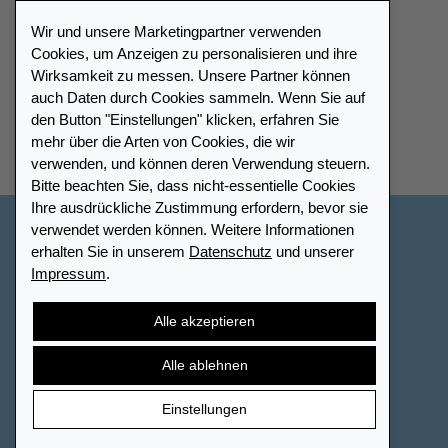
Wir und unsere Marketingpartner verwenden
Cookies, um Anzeigen zu personalisieren und ihre
Wirksamkeit zu messen. Unsere Partner können
auch Daten durch Cookies sammeln. Wenn Sie auf
Händlerverzeichnis
den Button "Einstellungen" klicken, erfahren Sie
mehr über die Arten von Cookies, die wir
Meinen Leuchtturm Händler finden
verwenden, und können deren Verwendung steuern.
Bitte beachten Sie, dass nicht-essentielle Cookies
Ihre ausdrückliche Zustimmung erfordern, bevor sie
verwendet werden können. Weitere Informationen
Deutschland
erhalten Sie in unserem
Datenschutz
und unserer
Impressum
.
Cookie-Einstellungen
Impressum
Datenschutz
Barrierefreiheit
Sitemap
AGB
Kontakt
Alle akzeptieren
Widerrufsbelehrung
Vertrag widerrufen
Alle ablehnen
Einstellungen
© 2026 LEUCHTTURM. Alle Rechte vorbehalten.