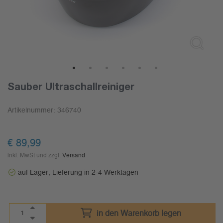
1
2
3
4
5
6
Sauber Ultraschallreiniger
Artikelnummer:
346740
€
89,99
inkl. MwSt und zzgl.
Versand
auf Lager, Lieferung in 2-4 Werktagen
in den Warenkorb legen