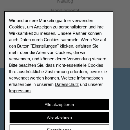
Katalog
Händlerportal
Wir und unsere Marketingpartner verwenden
Cookies, um Anzeigen zu personalisieren und ihre
Wirksamkeit zu messen. Unsere Partner können
auch Daten durch Cookies sammeln. Wenn Sie auf
Händlerverzeichnis
den Button "Einstellungen" klicken, erfahren Sie
mehr über die Arten von Cookies, die wir
Meinen Leuchtturm Händler finden
verwenden, und können deren Verwendung steuern.
Bitte beachten Sie, dass nicht-essentielle Cookies
Ihre ausdrückliche Zustimmung erfordern, bevor sie
verwendet werden können. Weitere Informationen
Deutschland
erhalten Sie in unserem
Datenschutz
und unserer
Impressum
.
Cookie-Einstellungen
Impressum
Datenschutz
Barrierefreiheit
Sitemap
AGB
Kontakt
Alle akzeptieren
Widerrufsbelehrung
Vertrag widerrufen
Alle ablehnen