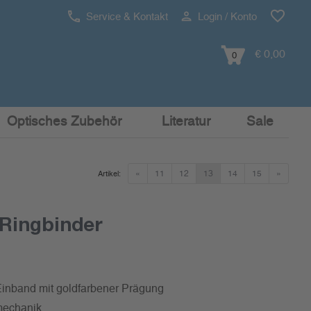
Service & Kontakt
Login / Konto
€ 0,00
0
Optisches Zubehör
Literatur
Sale
«
11
12
13
14
15
»
Artikel:
Ringbinder
r Einband mit goldfarbener Prägung
mechanik