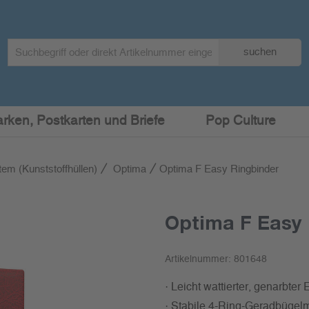
Search
suchen
term
:
arken, Postkarten und Briefe
Pop Culture
em (Kunststoffhüllen)
Optima
Optima F Easy Ringbinder
Optima F Easy 
Artikelnummer:
801648
· Leicht wattierter, genarbte
· Stabile 4-Ring-Geradbügel