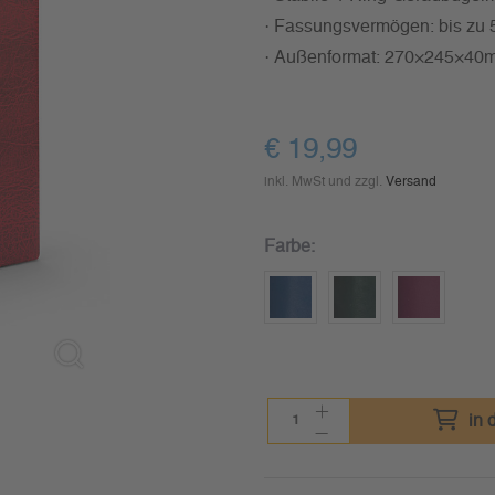
· Fassungsvermögen: bis zu 
· Außenformat: 270×245×40
€
19,99
inkl. MwSt und zzgl.
Versand
Farbe:
in 