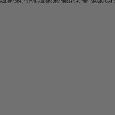
sterol. Außenhöhe: 13 mm. Außendurchmesser: 46 mm (MAGIC