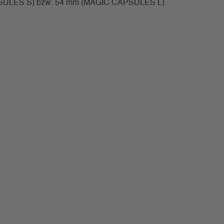
 CAPSULES S) bzw. 54 mm (MAGIC CAPSULES L)