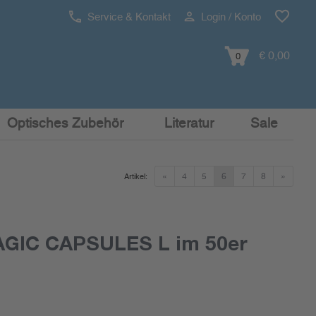
Service & Kontakt
Login / Konto
€ 0,00
0
Optisches Zubehör
Literatur
Sale
«
4
5
6
7
8
»
Artikel:
GIC CAPSULES L im 50er