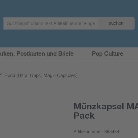
Search
suchen
term
:
arken, Postkarten und Briefe
Pop Culture
Rund (Ultra, Grips, Magic Capsules)
Münzkapsel MA
Pack
Artikelnummer:
363484