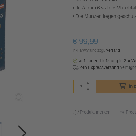
• Je Album 6 stabile Münzblä
• Die Münzen liegen geschützt
€
99,99
inkl. MwSt und zzgl.
Versand
auf Lager, Lieferung in 2-4 
24h Expressversand
verfügb
in 
Produkt merken
Prod