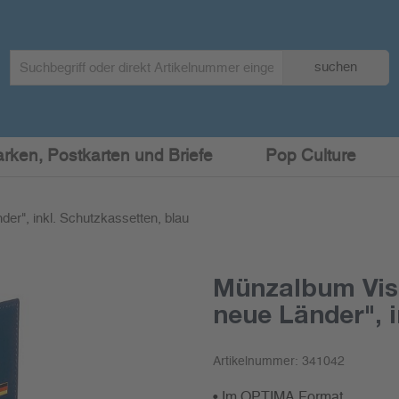
Search
suchen
term
:
arken, Postkarten und Briefe
Pop Culture
er", inkl. Schutzkassetten, blau
Münzalbum Vist
neue Länder", i
Artikelnummer:
341042
• Im OPTIMA Format