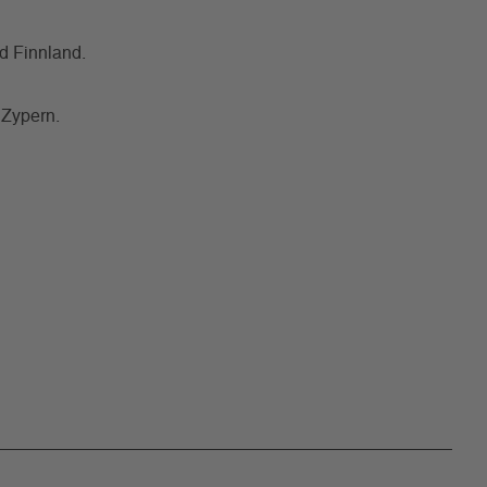
nd Finnland.
 Zypern.