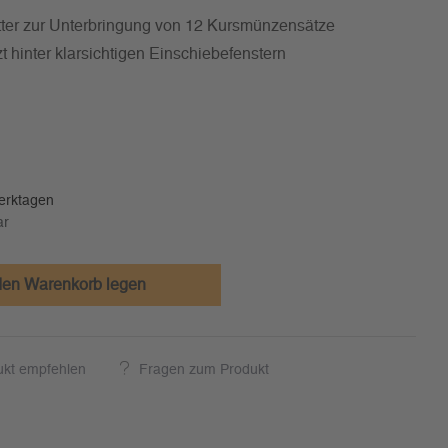
tter zur Unterbringung von 12 Kursmünzensätze
 hinter klarsichtigen Einschiebefenstern
Werktagen
ar
den Warenkorb legen
ukt empfehlen
Fragen zum Produkt