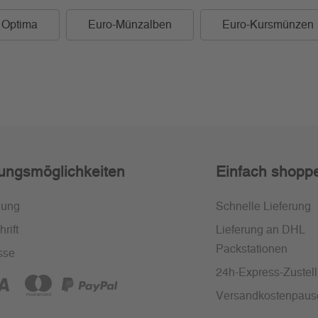
Optima
Euro-Münzalben
Euro-Kursmünzen
ungsmöglichkeiten
Einfach shopp
nung
Schnelle Lieferung
rift
Lieferung an DHL
Packstationen
sse
24h-Express-Zustel
Versandkostenpaus