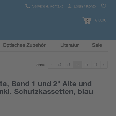
Service & Kontakt
Login / Konto
€ 0,00
0
Optisches Zubehör
Literatur
Sale
«
12
13
14
15
16
»
Artikel:
a, Band 1 und 2" Alte und
nkl. Schutzkassetten, blau