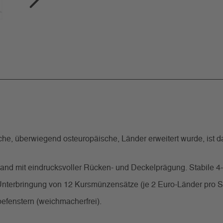
e, überwiegend osteuropäische, Länder erweitert wurde, ist d
band mit eindrucksvoller Rücken- und Deckelprägung. Stabile 
 Unterbringung von 12 Kursmünzensätze (je 2 Euro-Länder pro Se
befenstern (weichmacherfrei).