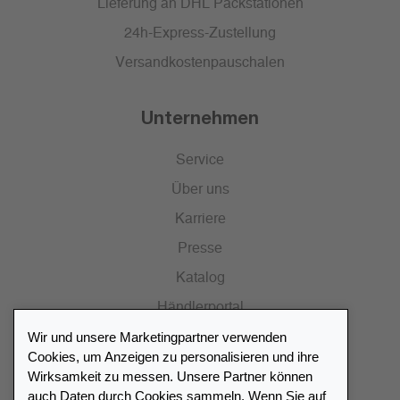
Lieferung an DHL Packstationen
24h-Express-Zustellung
Versandkostenpauschalen
Unternehmen
Service
Über uns
Karriere
Presse
Katalog
Händlerportal
Wir und unsere Marketingpartner verwenden
Cookies, um Anzeigen zu personalisieren und ihre
Wirksamkeit zu messen. Unsere Partner können
auch Daten durch Cookies sammeln. Wenn Sie auf
Händlerverzeichnis