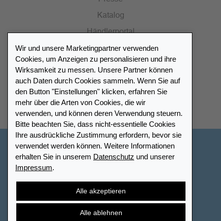
Katalog
Händlerportal
Wir und unsere Marketingpartner verwenden
Cookies, um Anzeigen zu personalisieren und ihre
Wirksamkeit zu messen. Unsere Partner können
auch Daten durch Cookies sammeln. Wenn Sie auf
Händlerverzeichnis
den Button "Einstellungen" klicken, erfahren Sie
mehr über die Arten von Cookies, die wir
Meinen Leuchtturm Händler finden
verwenden, und können deren Verwendung steuern.
Bitte beachten Sie, dass nicht-essentielle Cookies
Ihre ausdrückliche Zustimmung erfordern, bevor sie
verwendet werden können. Weitere Informationen
Deutschland
erhalten Sie in unserem
Datenschutz
und unserer
Impressum
.
Cookie-Einstellungen
Impressum
Datenschutz
Barrierefreiheit
Sitemap
AGB
Kontakt
Alle akzeptieren
Widerrufsbelehrung
Vertrag widerrufen
Alle ablehnen