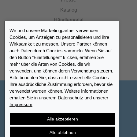
Presse
Katalog
Händlerportal
Wir und unsere Marketingpartner verwenden
Cookies, um Anzeigen zu personalisieren und ihre
Wirksamkeit zu messen. Unsere Partner können
auch Daten durch Cookies sammeln. Wenn Sie auf
Händlerverzeichnis
den Button "Einstellungen" klicken, erfahren Sie
mehr über die Arten von Cookies, die wir
Meinen Leuchtturm Händler finden
verwenden, und können deren Verwendung steuern.
Bitte beachten Sie, dass nicht-essentielle Cookies
Ihre ausdrückliche Zustimmung erfordern, bevor sie
verwendet werden können. Weitere Informationen
Deutschland
erhalten Sie in unserem
Datenschutz
und unserer
Impressum
.
Cookie-Einstellungen
Impressum
Datenschutz
Barrierefreiheit
Sitemap
AGB
Kontakt
Alle akzeptieren
Widerrufsbelehrung
Vertrag widerrufen
Alle ablehnen