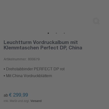
1
2
3
Leuchtturm Vordruckalbum mit
Klemmtaschen Perfect DP, China
Artikelnummer:
800679
• Drehstabbinder PERFECT DP rot
• Mit China Vordruckblättern
€
299,99
ab
inkl. MwSt und zzgl.
Versand