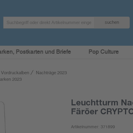
Search
suchen
term
:
arken, Postkarten und Briefe
Pop Culture
 Vordruckalben
Nachträge 2023
arken 2023
Leuchtturm Na
Färöer CRYPTO
Artikelnummer:
371899