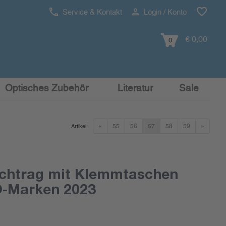
Service & Kontakt
Login / Konto
€ 0,00
0
Optisches Zubehör
Literatur
Sale
«
55
56
57
58
59
»
Artikel:
chtrag mit Klemmtaschen
-Marken 2023