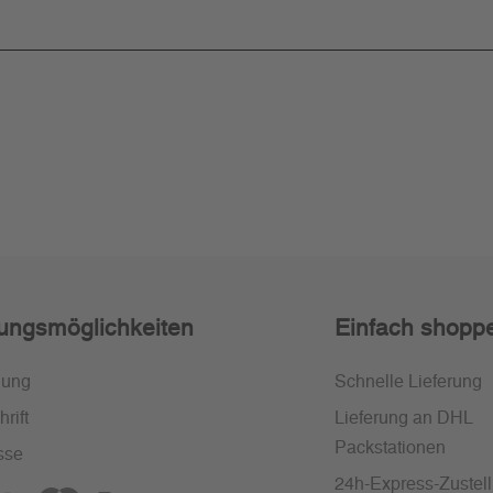
ungsmöglichkeiten
Einfach shopp
nung
Schnelle Lieferung
rift
Lieferung an DHL
Packstationen
sse
24h-Express-Zustel