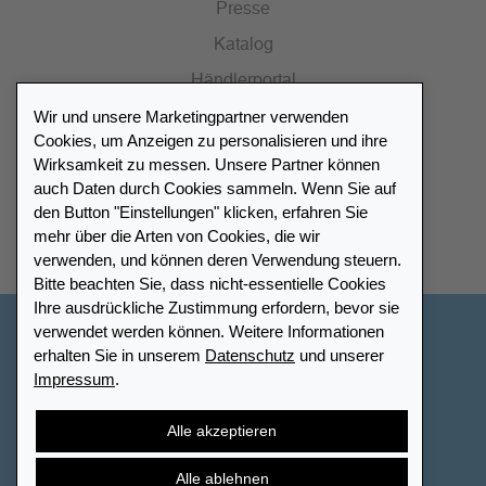
Presse
Katalog
Händlerportal
Wir und unsere Marketingpartner verwenden
Cookies, um Anzeigen zu personalisieren und ihre
Wirksamkeit zu messen. Unsere Partner können
auch Daten durch Cookies sammeln. Wenn Sie auf
Händlerverzeichnis
den Button "Einstellungen" klicken, erfahren Sie
mehr über die Arten von Cookies, die wir
Meinen Leuchtturm Händler finden
verwenden, und können deren Verwendung steuern.
Bitte beachten Sie, dass nicht-essentielle Cookies
Ihre ausdrückliche Zustimmung erfordern, bevor sie
verwendet werden können. Weitere Informationen
Deutschland
erhalten Sie in unserem
Datenschutz
und unserer
Impressum
.
Cookie-Einstellungen
Impressum
Datenschutz
Barrierefreiheit
Sitemap
AGB
Kontakt
Alle akzeptieren
Widerrufsbelehrung
Vertrag widerrufen
Alle ablehnen