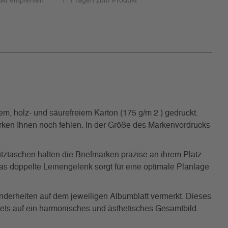
ukt empfehlen
Fragen zum Produkt
, holz- und säurefreiem Karton (175 g/m 2 ) gedruckt.
Marken Ihnen noch fehlen. In der Größe des Markenvordrucks
tztaschen halten die Briefmarken präzise an ihrem Platz
s doppelte Leinengelenk sorgt für eine optimale Planlage
nderheiten auf dem jeweiligen Albumblatt vermerkt. Dieses
tets auf ein harmonisches und ästhetisches Gesamtbild.