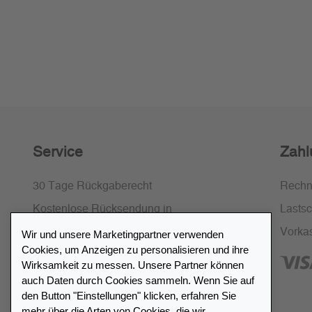
Service
Zahl
30 Tage Rückgaberecht
Rech
Kostenlose Rücksendung in
Lastsch
Deutschland und Österreich
Vorka
Wir und unsere Marketingpartner verwenden
Cookies, um Anzeigen zu personalisieren und ihre
SSL-Verschlüsselung
Wirksamkeit zu messen. Unsere Partner können
FAQ
auch Daten durch Cookies sammeln. Wenn Sie auf
den Button "Einstellungen" klicken, erfahren Sie
mehr über die Arten von Cookies, die wir