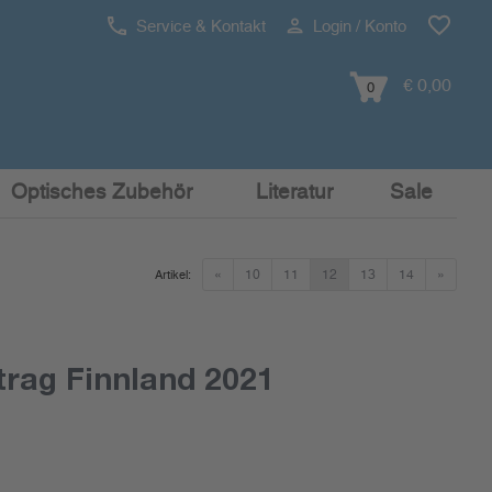
Service & Kontakt
Login / Konto
€ 0,00
0
Optisches Zubehör
Literatur
Sale
«
10
11
12
13
14
»
Artikel:
rag Finnland 2021