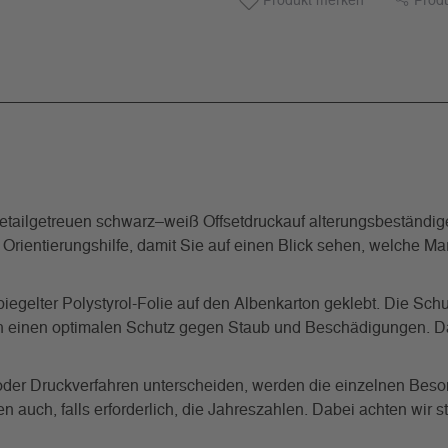
Produkt merken
Prod
ailgetreuen schwarz–weiß Offsetdruckauf alterungsbeständigem
s Orientierungshilfe, damit Sie auf einen Blick sehen, welche 
iegelter Polystyrol-Folie auf den Albenkarton geklebt. Die Schu
uch einen optimalen Schutz gegen Staub und Beschädigungen. Da
g oder Druckverfahren unterscheiden, werden die einzelnen Beso
auch, falls erforderlich, die Jahreszahlen. Dabei achten wir s