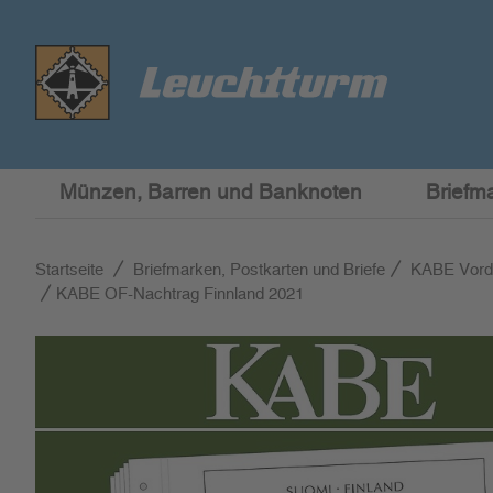
Münzen, Barren und Banknoten
Briefm
Startseite
Briefmarken, Postkarten und Briefe
KABE Vord
KABE OF-Nachtrag Finnland 2021