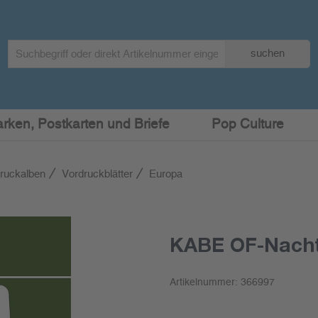
Search
suchen
term
:
arken, Postkarten und Briefe
Pop Culture
ruckalben
Vordruckblätter
Europa
KABE OF-Nacht
Artikelnummer:
366997