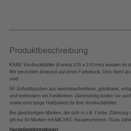
Produkt­beschreibung
KABE Vordruckblätter (Format 275 x 310 mm) werden im det
Wir verzichten bewusst auf einen Farbdruck. Dies dient al
sind
SF-Schutztaschen aus weichmacherfreier, glasklarer, entsp
und verhindern ein Festkleben. Gleichzeitig bieten sie a
sowie eine lange Haltbarkeit für Ihre Vordruckblätter.
Bei gleichartigen Marken, die sich in z.B. Farbe, Zähnun
gilt nur für Marken mit MICHEL-Hauptnummern. Dazu zählen 
Herstellerinformationen: