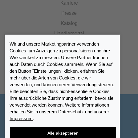
Karriere
Presse
Katalog
Händlerportal
Wir und unsere Marketingpartner verwenden
Cookies, um Anzeigen zu personalisieren und ihre
Wirksamkeit zu messen. Unsere Partner können
auch Daten durch Cookies sammeln. Wenn Sie auf
Händlerverzeichnis
den Button "Einstellungen" klicken, erfahren Sie
mehr über die Arten von Cookies, die wir
Meinen Leuchtturm Händler finden
verwenden, und können deren Verwendung steuern.
Bitte beachten Sie, dass nicht-essentielle Cookies
Ihre ausdrückliche Zustimmung erfordern, bevor sie
verwendet werden können. Weitere Informationen
Deutschland
erhalten Sie in unserem
Datenschutz
und unserer
Impressum
.
Cookie-Einstellungen
Impressum
Datenschutz
Barrierefreiheit
Sitemap
AGB
Kontakt
Alle akzeptieren